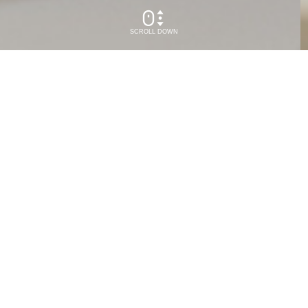
SCROLL DOWN
HYOUNGJE
ABOUT US
COMPANY
회사소개
CERTIFICATE