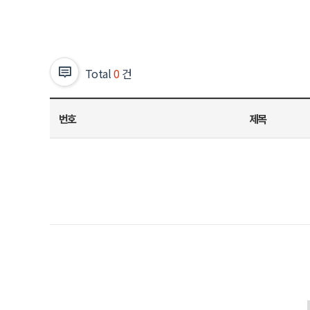
Total
0
건
번호
제목