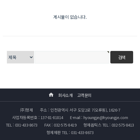
게시물이 없습니다.
회사소개
고객문의
(주)형제
주소 : 인천광역시 서구 도담2로 7(오류동), 1626-7
사업자등록번호 : 137-81-81814
E-mail : hyoungje@hyoungje.com
TEL : 031-433-8673
FAX : 032-575-8419
형제옵틱스 TEL : 032-575-8413
형제제판 TEL : 031-433-8673