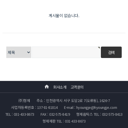
게시물이 없습니다.
회사소개
고객문의
(주)형제
주소 : 인천광역시 서구 도담2로 7(오류동), 1626-7
사업자등록번호 : 137-81-81814
E-mail : hyoungje@hyoungje.com
TEL : 031-433-8673
FAX : 032-575-8419
형제옵틱스 TEL : 032-575-8413
형제제판 TEL : 031-433-8673