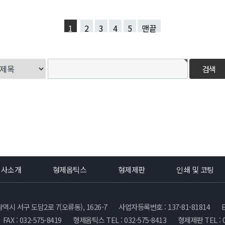
1
2
3
4
5
맨끝
회사소개
형제옵틱스
형제제판
인쇄 및 코팅
광역시 서구 도담2로 7(오류동), 1626-7
사업자등록번호 : 137-81-81814
FAX : 032-575-8419
형제옵틱스 TEL : 032-575-8413
형제제판 TEL : 0