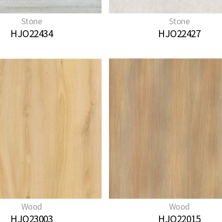
Stone
Stone
HJO22434
HJO22427
Wood
Wood
HJO23003
HJO22015