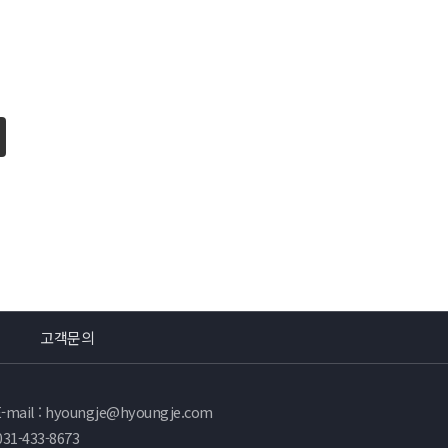
고객문의
E-mail : hyoungje@hyoungje.com
31-433-8673