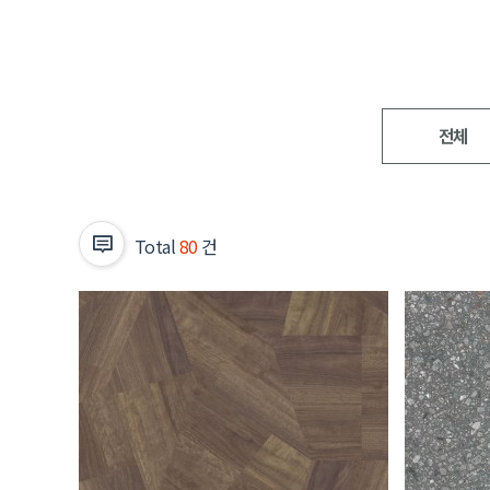
전체
Total
80
건