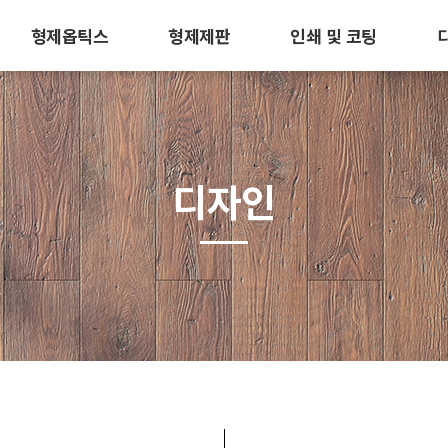
형제옵틱스
형제제판
인쇄 및 코팅
디자인