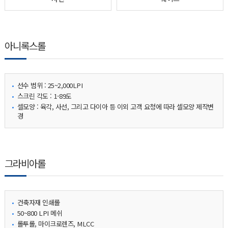
아니록스롤
선수 범위 : 25~2,000LPI
스크린 각도 : 1-89도
셀모양 : 육각, 사선, 그리고 다이아 등 이외 고객 요청에 따라 셀모양 제작변
경
그라비아롤
건축자재 인쇄롤
50~800 LPI 메쉬
롤투롤, 마이크로렌즈, MLCC