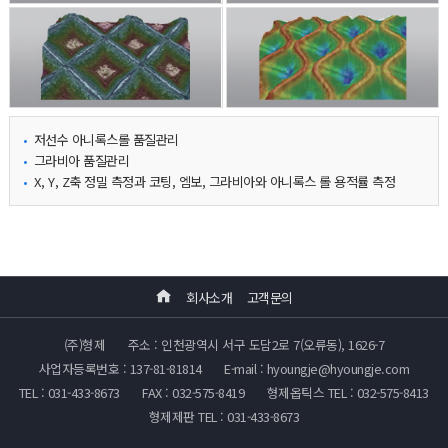
저선수 아니록스롤 품질관리
그라비아 품질관리
X, Y, Z축 정밀 측정과 코팅, 엠보, 그라비아와 아니록스 롤 용적률 측정
회사소개
고객문의
(주)형제
주소 : 인천광역시 서구 도담2로 7(오류동), 1626-7
사업자등록번호 : 137-81-81814
E-mail : hyoungje@hyoungje.com
TEL : 031-433-8673
FAX : 032-575-8419
형제옵틱스 TEL : 032-575-8413
형제제판 TEL : 031-433-8673