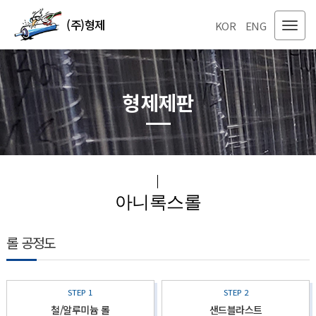
(주)형제
KOR
ENG
형제제판
아니록스롤
롤 공정도
STEP 1
STEP 2
철/알루미늄 롤
샌드블라스트