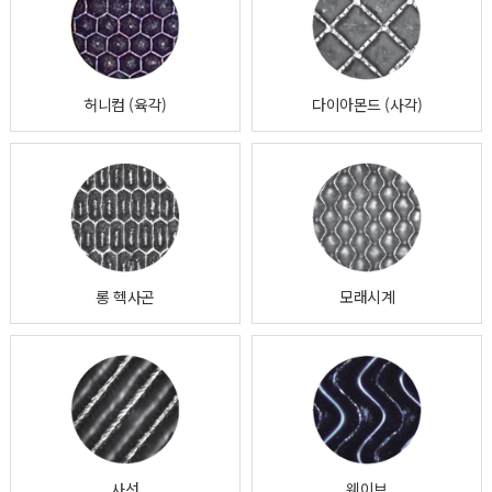
허니컴 (육각)
다이아몬드 (사각)
롱 헥사곤
모래시계
사선
웨이브