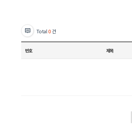
Total
0
건
번호
제목