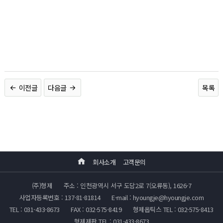
이전글
다음글
목록
회사소개
고객문의
(주)형제
주소 : 인천광역시 서구 도담2로 7(오류동), 1626-7
사업자등록번호 : 137-81-81814
E-mail : hyoungje@hyoungje.com
TEL : 031-433-8673
FAX : 032-575-8419
형제옵틱스 TEL : 032-575-8413
형제제판 TEL : 031-433-8673